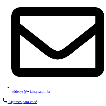
widesys@widesys.com.br
Ligamos para você