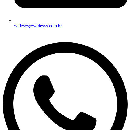
widesys@widesys.com.br