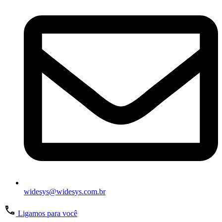
widesys@widesys.com.br
Ligamos para você