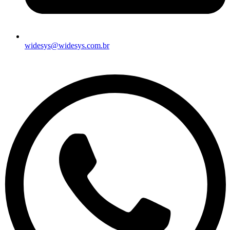
widesys@widesys.com.br