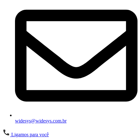
widesys@widesys.com.br
Ligamos para você