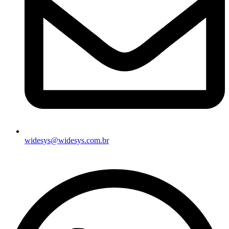
widesys@widesys.com.br