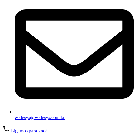
widesys@widesys.com.br
Ligamos para você