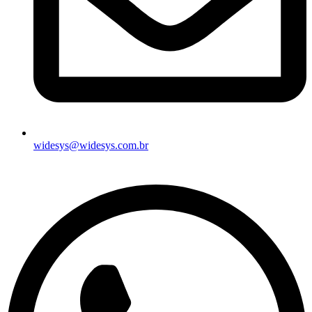
widesys@widesys.com.br