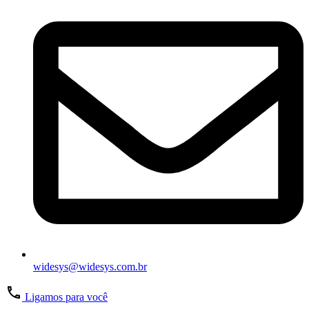
widesys@widesys.com.br
Ligamos para você