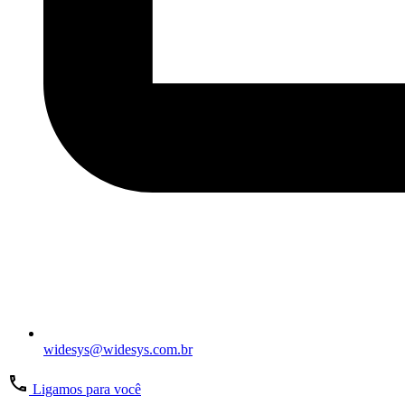
widesys@widesys.com.br
Ligamos para você