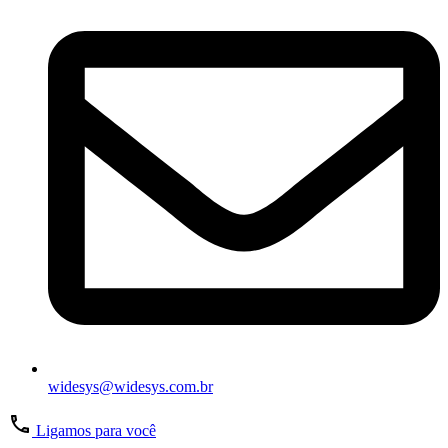
widesys@widesys.com.br
Ligamos para você