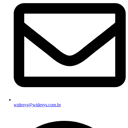
widesys@widesys.com.br