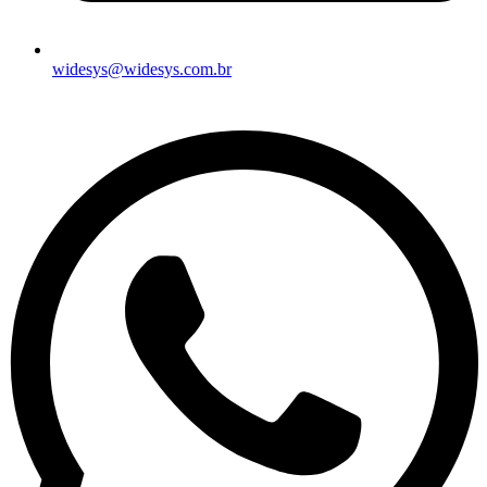
widesys@widesys.com.br