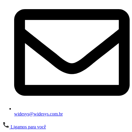
widesys@widesys.com.br
Ligamos para você