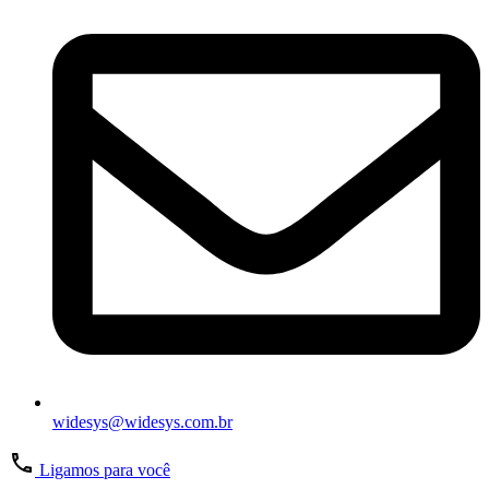
widesys@widesys.com.br
Ligamos para você