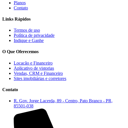
Planos
Contato
Links Rápidos
Termos de uso
Política de privacidade
Indique e Ganhe
O Que Oferecemos
Locação e Financeiro
Aplicativo de vistorias
Vendas, CRM e Financeiro
Sites imobiliárias e corretores
Contato
R. Gov. Jorge Lacerda, 89 - Centro, Pato Branco - PR,
85501-038