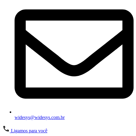
widesys@widesys.com.br
Ligamos para você