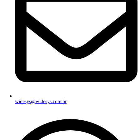
widesys@widesys.com.br