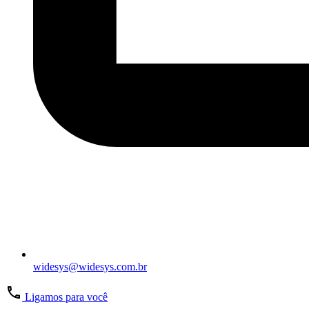
widesys@widesys.com.br
Ligamos para você