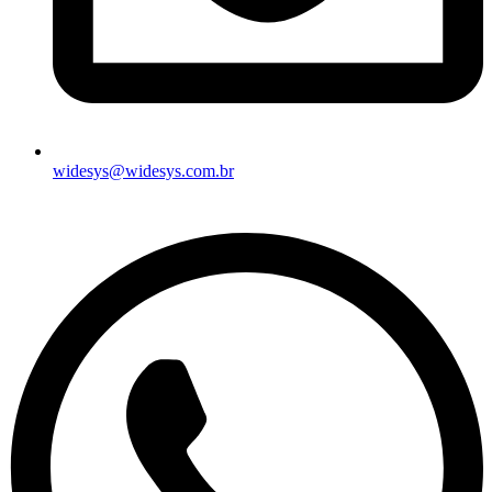
widesys@widesys.com.br