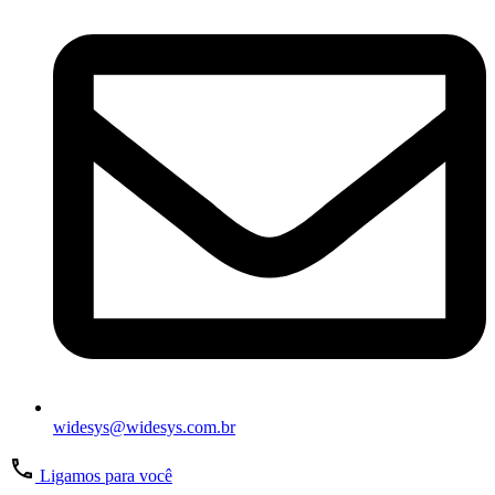
widesys@widesys.com.br
Ligamos para você