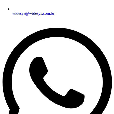
widesys@widesys.com.br