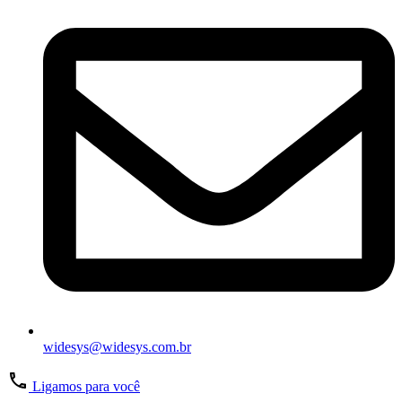
widesys@widesys.com.br
Ligamos para você