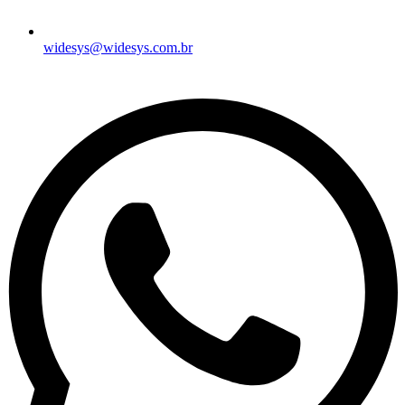
widesys@widesys.com.br