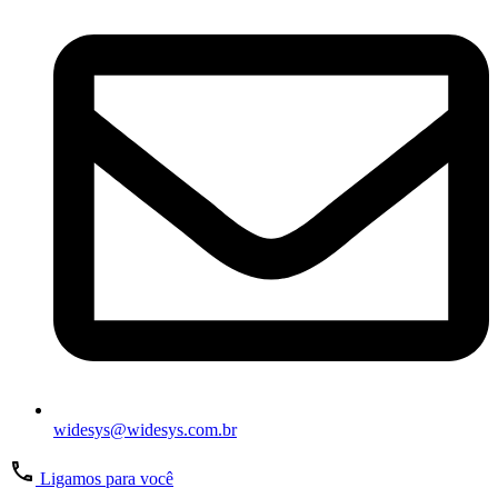
widesys@widesys.com.br
Ligamos para você