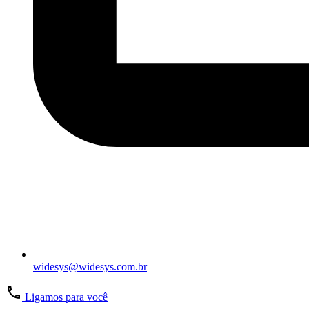
widesys@widesys.com.br
Ligamos para você