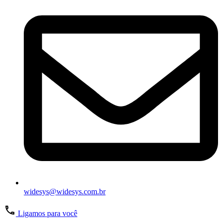
widesys@widesys.com.br
Ligamos para você