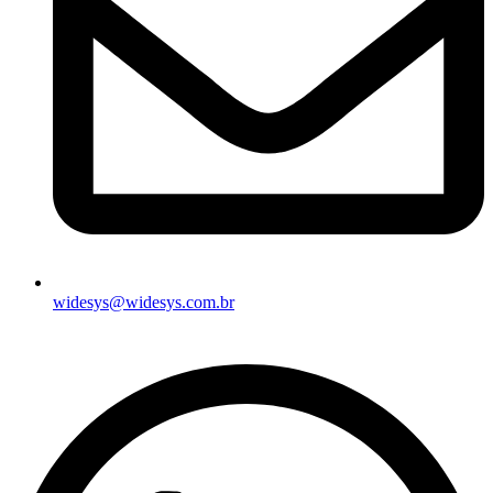
widesys@widesys.com.br