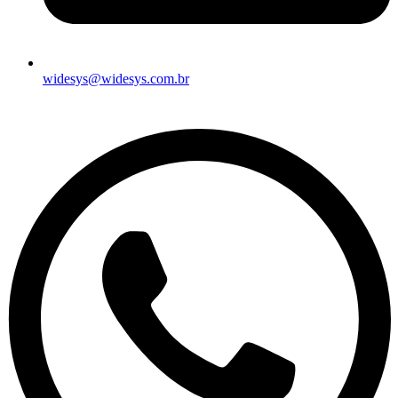
widesys@widesys.com.br