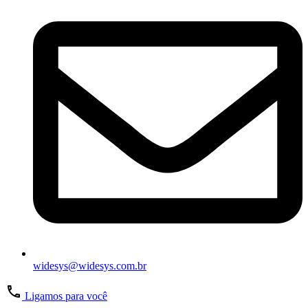
widesys@widesys.com.br
Ligamos para você