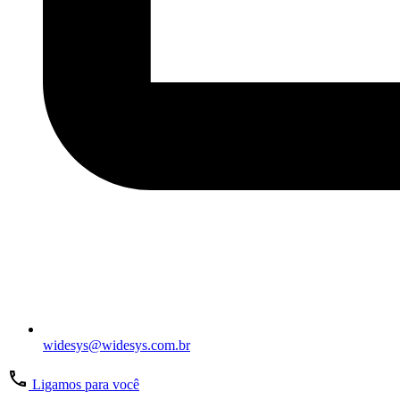
widesys@widesys.com.br
Ligamos para você