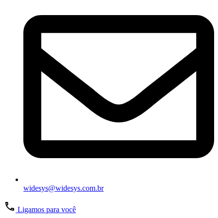
widesys@widesys.com.br
Ligamos para você