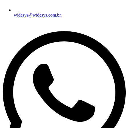
widesys@widesys.com.br