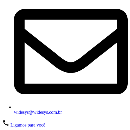
widesys@widesys.com.br
Ligamos para você